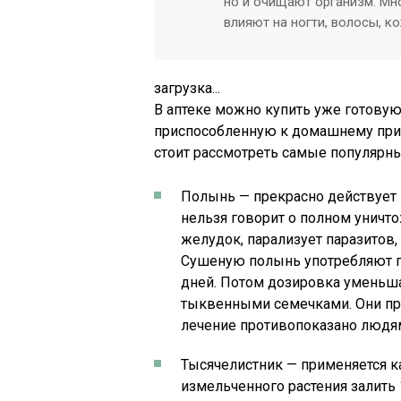
но и очищают организм. Мн
влияют на ногти, волосы, ко
загрузка...
В аптеке можно купить уже готовую
приспособленную к домашнему прим
стоит рассмотреть самые популярны
Полынь — прекрасно действует н
нельзя говорит о полном уничтож
желудок, парализует паразитов,
Сушеную полынь употребляют по
дней. Потом дозировка уменьша
тыквенными семечками. Они пре
лечение противопоказано людям 
Тысячелистник — применяется к
измельченного растения залить 