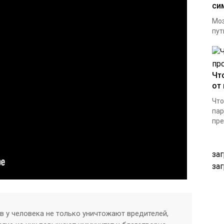
си
Моз
пут
Чт
от
Что
пар
пре
заг
заг
ов у человека не только уничтожают вредителей,