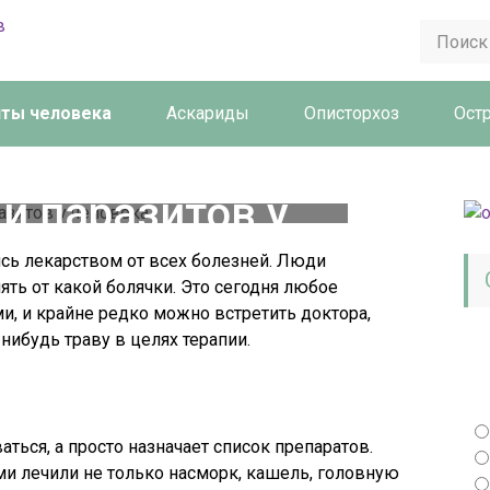
иты человека
Аскариды
Описторхоз
Ост
е травами от
 и паразитов у
еловека
сь лекарством от всех болезней. Люди
ять от какой болячки. Это сегодня любое
и, и крайне редко можно встретить доктора,
нибудь траву в целях терапии.
аться, а просто назначает список препаратов.
 лечили не только насморк, кашель, головную