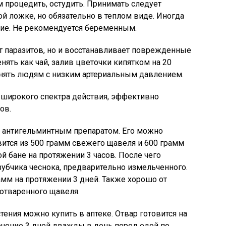
м процедить, остудить. Принимать следует
ой ложке, но обязательно в теплом виде. Иногда
е. Не рекомендуется беременным.
т паразитов, но и восстанавливает поврежденные
ять как чай, залив цветочки кипятком на 20
нять людям с низким артериальным давлением.
 широкого спектра действия, эффективно
ов.
 антигельминтным препаратом. Его можно
вится из 500 грамм свежего щавеля и 600 грамм
ой бане на протяжении 3 часов. После чего
 зубчика чеснока, предварительно измельченного.
амм на протяжении 3 дней. Также хорошо от
отваренного щавеля.
тения можно купить в аптеке. Отвар готовится на
ечение 3 дней дважды в день перед едой по