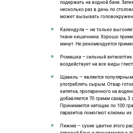
подержать на водной бане. Зате
несколько раз в день по столов
может вызывать головокружени
Календула — не только выгоняе
ткани кишечника. Хорошо примен
минут. Не рекомендуется приме
Ромашка – сильный антисептик
воздействует на все виды глист
Щавель — является популярным
употреблять сырым. Отвар гото
кипятка, пропаренного на водян
добавляется 70 грамм сахара, 3
Принимается натощак по 100 гр
паразитов помогают клизмы из 
Пижма — сухие цветки этого рас
паровой бане и принимается в т