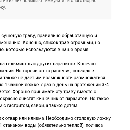
огие из них повышают иммунитет и благотворно
жу.
 сушеную траву, правильно обработанную и
енению. Конечно, список трав огромный, но
е, которые используются в наше время.
а гельминтов и других паразитов. Конечно,
ении. Но горечь этого растения, попадая в
 а также не дает им возможности размножаться.
 1 чайной ложке 7 раз в день на протяжении 3-4
ется. Хорошо принимать эту траву вместе с
красно очистят кишечник от паразитов. Но такое
с гастритом, язвой, а также детям.
ак отвар или клизма. Необходимо столовую ложку
1 стаканом воды (обязательно теплой), полчаса