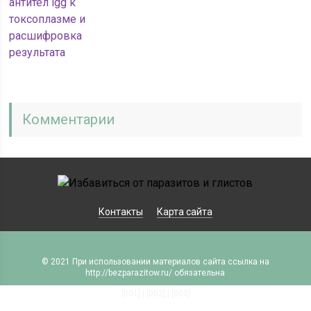
антител igg к
токсоплазме и
расшифровка
результата
Комментарии
Контакты
Карта сайта
© 2021 При использовании материалов сайта ссылка на
http://bezparazitow.ru/ обязательна
[001]
|
[002]
|
[003]